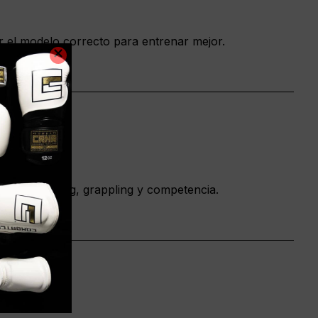
r el modelo correcto para entrenar mejor.
eal en sparring, grappling y competencia.