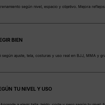
enamiento según nivel, espacio y objetivo. Mejora reflejos,
EGIR BIEN
 según ajuste, tela, costuras y uso real en BJJ, MMA y gra
EGÚN TU NIVEL Y USO
rende a elegir talla, tejido, corte y peso según tu nivel, f