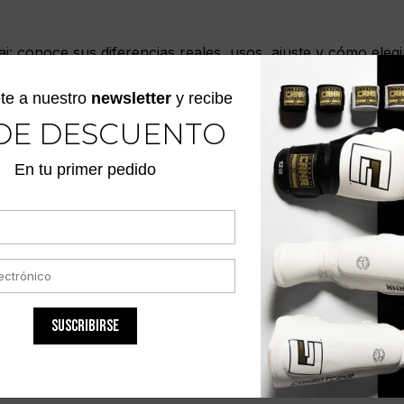
 conoce sus diferencias reales, usos, ajuste y cómo elegi
te a nuestro
newsletter
y recibe
DE DESCUENTO
En tu primer pedido
MMA: CÓMO ELEGIRLO
ara MMA según ajuste, movilidad, nivel de contacto y uso r
SUSCRIBIRSE
IENTO: CÓMO ELEGIRLO