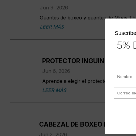
Jun 9, 2026
Guantes de boxeo y guantes de Muay Thai:
LEER MÁS
Suscríbe
5% 
PROTECTOR INGUINAL PARA 
Jun 6, 2026
Aprende a elegir el protector inguinal p
LEER MÁS
CABEZAL DE BOXEO ENTRENAM
Jun 2, 2026