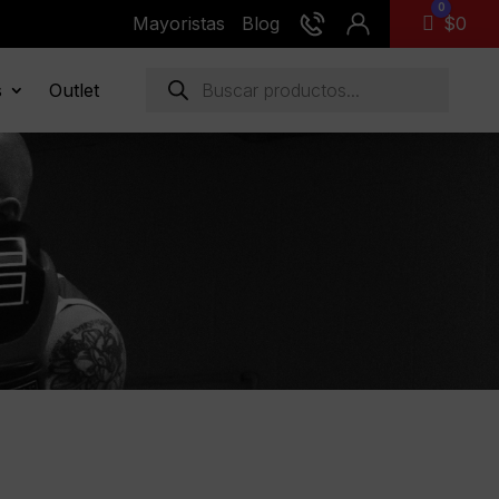
0
Mayoristas
Blog
Carro
$
0
Búsqueda
s
Outlet
de
productos