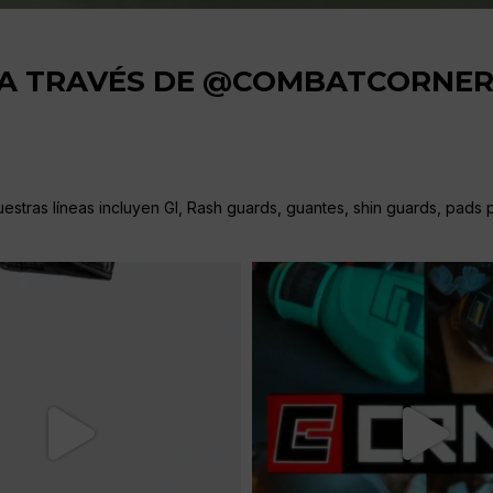
 A TRAVÉS DE @COMBATCORNE
stras líneas incluyen GI, Rash guards, guantes, shin guards, pads pa