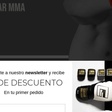
te a nuestro
newsletter
y recibe
DE DESCUENTO
e nuestro equipo, indumentaria y equipo de entrenam
En tu primer pedido
 las calles, en las colchonetas o en la jaula.