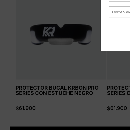
PROTECTOR BUCAL KRBON PRO
PROTEC
ÓXER
SERIES CON ESTUCHE NEGRO
SERIES 
61.900
61.900
$
$