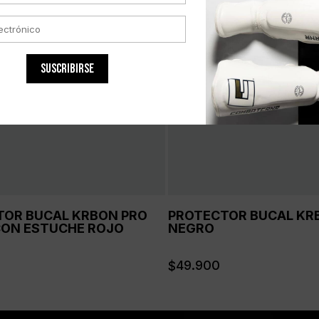
SUSCRIBIRSE
TOR BUCAL KRBON PRO
PROTECTOR BUCAL KRB
CON ESTUCHE ROJO
NEGRO
49.900
$