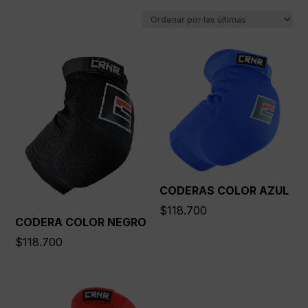
por
los
últimos
CODERAS COLOR AZUL
$
118.700
CODERA COLOR NEGRO
$
118.700