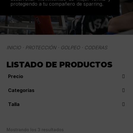
protegiendo a tu compañero de sparring.
INICIO
·
PROTECCIÓN
·
GOLPEO
· CODERAS
LISTADO DE PRODUCTOS
Precio
Categorías
Coderas
(3)
Talla
Golpeo
(3)
LXL
(3)
Protección
(3)
SM
(3)
Ordenado
Mostrando los 3 resultados