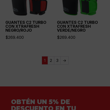
GUANTES C2 TURBO
GUANTES C2 TURBO
CON XTRAFRESH
CON XTRAFRESH
NEGRO/ROJO
VERDE/NEGRO
$
269.400
$
269.400
1
2
3
→
OBTÉN UN 5% DE
DESCUENTO EN TU