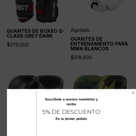
Agotado
GUANTES DE BOXEO S-
CLASS GREY DARK
GUANTES DE
ENTRENAMIENTO PARA
$
376.000
MMA BLANCOS
$
218.600
Suscríbete a nuestro
newsletter
y
recibe
5% DE DESCUENTO
En tu primer pedido