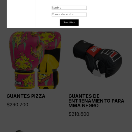
GUANTES ÉLITE
GUANTES POLY CAMO
$
379.200
$
290.700
Suscribirse
GUANTES PIZZA
GUANTES DE
ENTRENAMIENTO PARA
$
290.700
MMA NEGRO
$
218.600