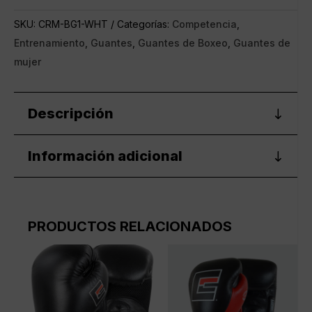
de
SKU:
CRM-BG1-WHT
Categorías:
Competencia
,
Cordón
Entrenamiento
,
Guantes
,
Guantes de Boxeo
,
Guantes de
cantidad
mujer
Descripción
Información adicional
PRODUCTOS RELACIONADOS