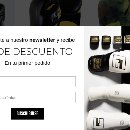
te a nuestro
newsletter
y recibe
DE DESCUENTO
EO
GUANTES DE BOXEO C2
GUANTES POL
En tu primer pedido
CON XTRAFRESH
$
290.700
NEGRO/AMARILLO
$
255.400
SUSCRIBIRSE