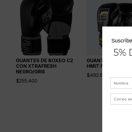
Suscríbe
5% 
GUANTES DE BOXEO C2
GUANTES DE BOX
CON XTRAFRESH
HMIT NEGROS
NEGRO/GRIS
$
492.600
$
255.400