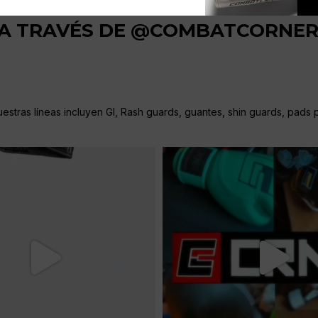
 A TRAVÉS DE @COMBATCORNE
stras líneas incluyen GI, Rash guards, guantes, shin guards, pads pa