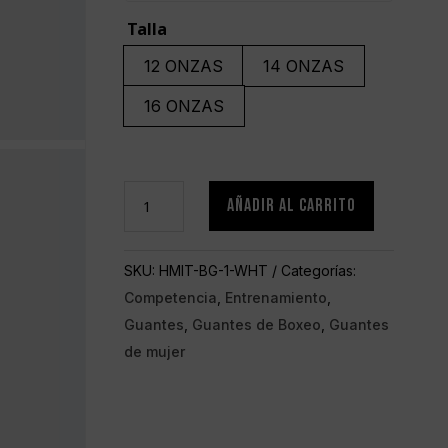
Talla
12 ONZAS
14 ONZAS
16 ONZAS
Guantes
AÑADIR AL CARRITO
de
boxeo
SKU:
HMIT-BG-1-WHT
Categorías:
HMIT
Competencia
,
Entrenamiento
,
blancos
Guantes
,
Guantes de Boxeo
,
Guantes
cantidad
de mujer