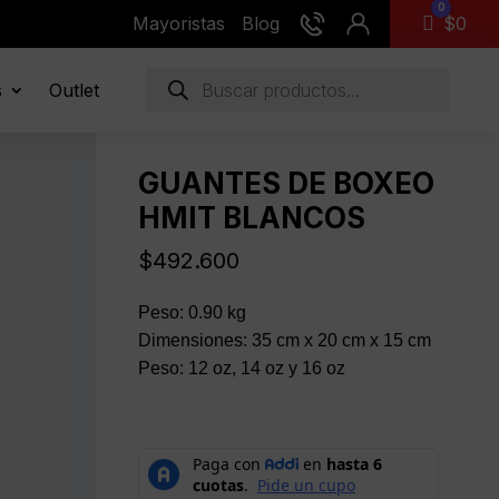
0
Mayoristas
Blog
Carro
$
0
Búsqueda
s
Outlet
de
productos
GUANTES DE BOXEO
HMIT BLANCOS
$
492.600
Peso: 0.90 kg
Dimensiones: 35 cm x 20 cm x 15 cm
Peso: 12 oz, 14 oz y 16 oz