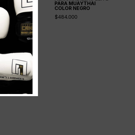
EO
PARA MUAYTHAI
COLOR NEGRO
500
$
484.000