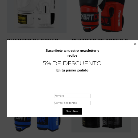
GUANTES DE BOXEO
GUANTES DE BOXEO S-
HMIT BLANCOS
CLASS ROJOS
Suscríbete a nuestro
newsletter
y
$
492.600
$
376.000
recibe
5% DE DESCUENTO
En tu primer pedido
Suscribirse