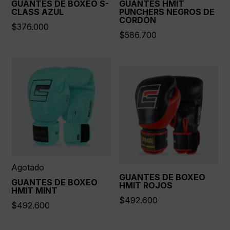
GUANTES DE BOXEO S-
GUANTES HMIT
CLASS AZUL
PUNCHERS NEGROS DE
CORDÓN
$
376.000
$
586.700
Agotado
GUANTES DE BOXEO
GUANTES DE BOXEO
HMIT ROJOS
HMIT MINT
$
492.600
$
492.600