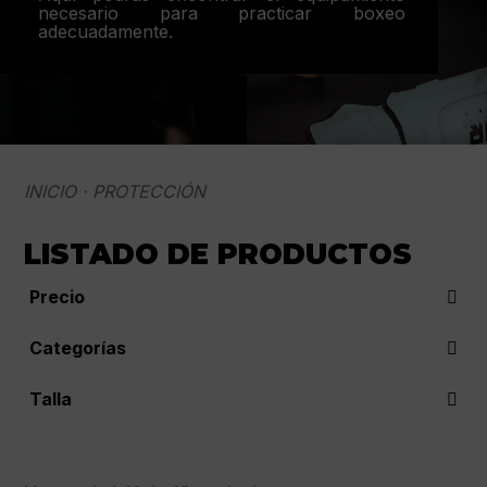
necesario para practicar boxeo
adecuadamente.
INICIO
· PROTECCIÓN
LISTADO DE PRODUCTOS
Precio
Categorías
Apoyo
(13)
Talla
Canilleras
(15)
L
(19)
Coderas
(3)
LXL
(9)
Golpeo
(19)