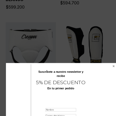
$
594.700
$
599.200
Suscríbete a nuestro
newsletter
y
recibe
PROTECTOR INGUINAL
CANILLERAS PARA
5% DE DESCUENTO
CREAM BLANCO
ENTRENAMIENTO DE
MMA BLANCAS
En tu primer pedido
$
594.700
$
265.300