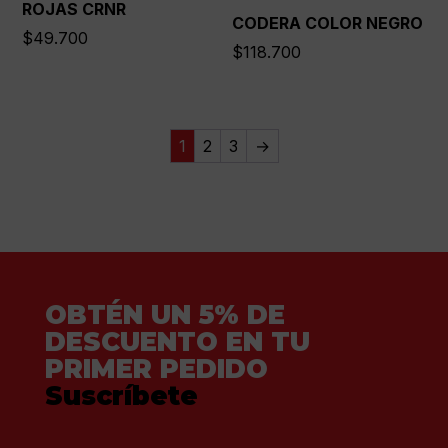
ROJAS CRNR
CODERA COLOR NEGRO
$
49.700
$
118.700
1
2
3
→
OBTÉN UN 5% DE
DESCUENTO EN TU
PRIMER PEDIDO
Suscríbete