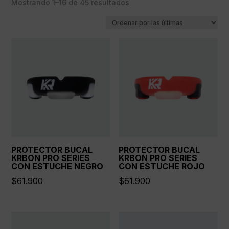
M
Ordenado
Mostrando 1–16 de 45 resultados
(21)
Inguinales
(4)
S
por
(7)
Outlet
(1)
los
SM
(9)
Protección
(45)
últimos
XL
(4)
Protector de cabeza
(6)
Tobilleras
(2)
Vendas
(11)
PROTECTOR BUCAL
PROTECTOR BUCAL
KRBON PRO SERIES
KRBON PRO SERIES
CON ESTUCHE NEGRO
CON ESTUCHE ROJO
$
61.900
$
61.900