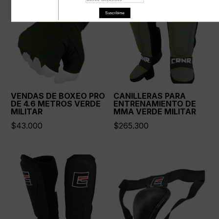
Suscribirse
VENDAS DE BOXEO PRO
CANILLERAS PARA
DE 4.6 METROS VERDE
ENTRENAMIENTO DE
MILITAR
MMA VERDE MILITAR
$
43.000
$
265.300