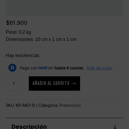
$
61.900
Peso: 0.2 kg
Dimensiones: 10 cm x 1 cm x 1 cm
Hay existencias
Protector
AÑADIR AL CARRITO
bucal
KRBON
Pro
SKU:
KR-MG1-R
Categoría:
Protección
Series
con
estuche
Descripción