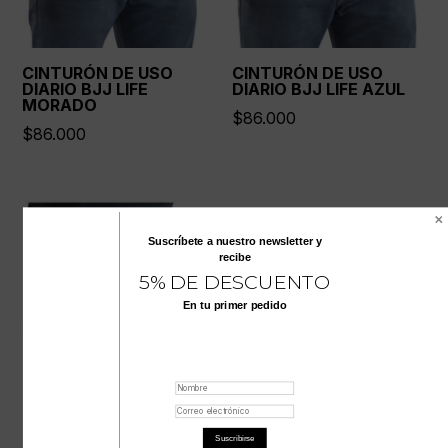
CINTURÓN DE USO
CINTURÓN DE USO
DIARIO BJJ LIFE
DIARIO BJJ LIFE AZUL
MORADO
$
86.000
$
86.000
Suscríbete a nuestro
newsletter
y
recibe
5% DE DESCUENTO
En tu primer pedido
CINTURÓN DE USO
DIARIO BJJ LIFE
Suscribirse
BLANCO