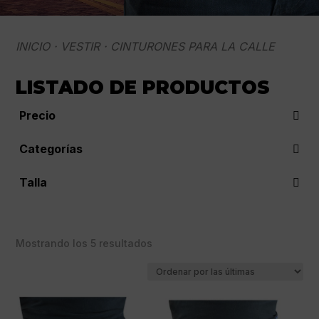
INICIO
·
VESTIR
· CINTURONES PARA LA CALLE
LISTADO DE PRODUCTOS
Precio
Categorías
BJJ
(5)
Talla
Cinturones para la calle
(5)
L
(5)
Otros Accesorios BJJ
(5)
M
(5)
Vestir
(5)
Ordenado
Mostrando los 5 resultados
por
los
últimos