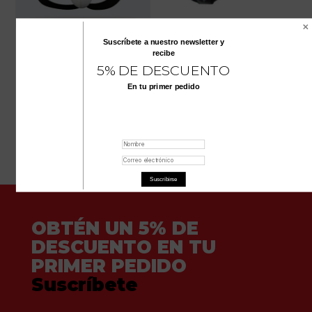
Suscríbete a nuestro
newsletter
y
PROTECTOR INGUINAL
PROTECTOR INGUINAL
recibe
CREAM BLANCO
DE ACERO
5% DE DESCUENTO
$
594.700
$
178.000
En tu primer pedido
Suscribirse
OBTÉN UN 5% DE
DESCUENTO EN TU
PRIMER PEDIDO
Suscríbete