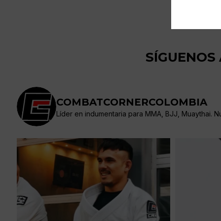
SÍGUENOS
COMBATCORNERCOLOMBIA
Líder en indumentaria para MMA, BJJ, Muaythai. Nue