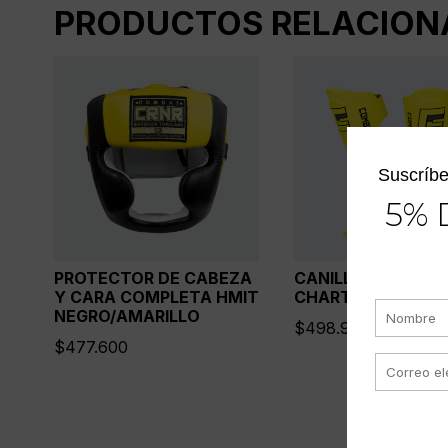
PRODUCTOS RELACION
Suscríbe
5% 
PROTECTOR DE CABEZA
CANILLERAS HMIT
Y CARA COMPLETA HMIT
CHARTREUSE
NEGRO/AMARILLO
$
498.900
$
477.600