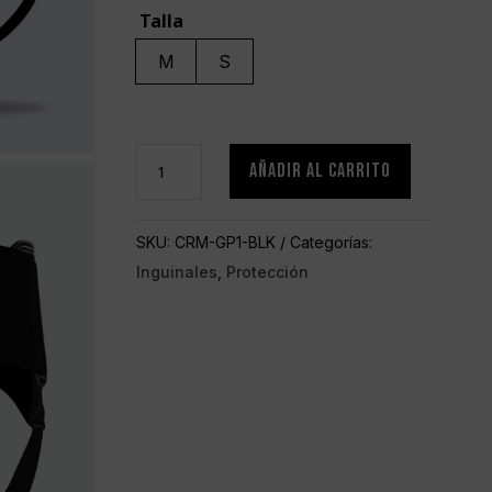
Talla
M
S
Protector
AÑADIR AL CARRITO
Inguinal
CREAM
SKU:
CRM-GP1-BLK
Categorías:
Negro
Inguinales
,
Protección
cantidad