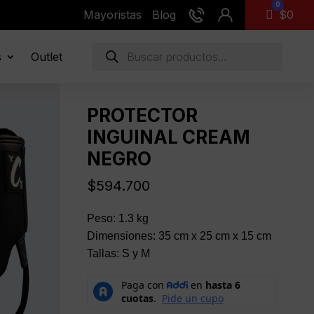
0
Mayoristas
Blog
Carro
$
0
Búsqueda
s
Outlet
de
productos
PROTECTOR
INGUINAL CREAM
NEGRO
$
594.700
Peso: 1.3 kg
Dimensiones: 35 cm x 25 cm x 15 cm
Tallas: S y M