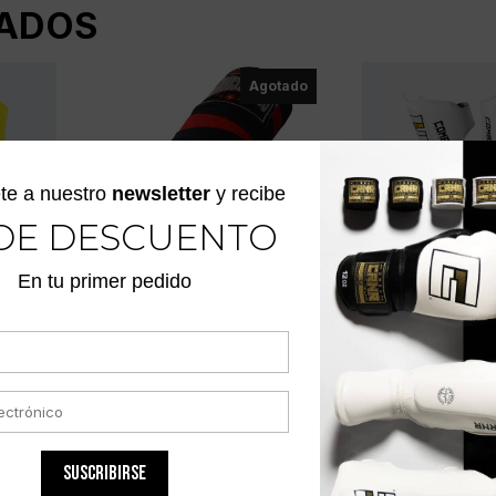
ADOS
Agotado
te a nuestro
newsletter
y recibe
DE DESCUENTO
En tu primer pedido
VENDAS DE BOXEO DE
CANILLERAS H
4.6 METROS
BLANCAS
NEGRO/ROJO
$
498.900
$
49.700
SUSCRIBIRSE