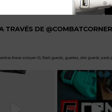
 A TRAVÉS DE @COMBATCORNE
stras líneas incluyen GI, Rash guards, guantes, shin guards, pads pa