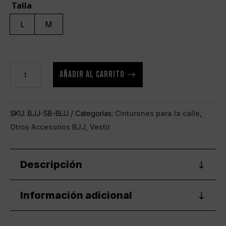
Talla
L
M
Cinturón
AÑADIR AL CARRITO
de
uso
diario
SKU:
BJJ-SB-BLU
Categorías:
Cinturones para la calle
,
BJJ
Otros Accesorios BJJ
,
Vestir
Life
azul
cantidad
Descripción
Información adicional