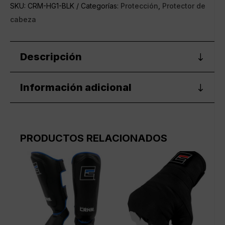
CREAM
SKU:
CRM-HG1-BLK
Categorías:
Protección
,
Protector de
Negro
cabeza
cantidad
Descripción
Información adicional
PRODUCTOS RELACIONADOS