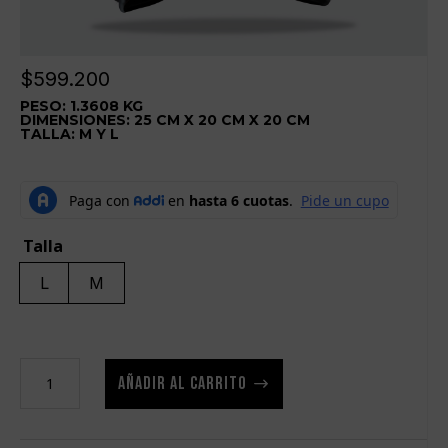
$
599.200
PESO: 1.3608 KG
DIMENSIONES: 25 CM X 20 CM X 20 CM
TALLA: M Y L
Talla
L
M
Protector
AÑADIR AL CARRITO
de
Cabeza