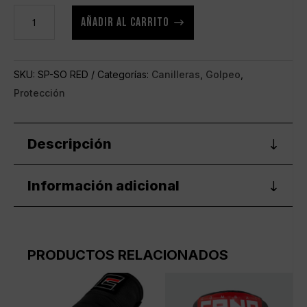
Canilleras
AÑADIR AL CARRITO
MMA
Y
Muay
SKU:
SP-SO RED
Categorías:
Canilleras
,
Golpeo
,
Thai
Protección
elásticas
rojas
cantidad
Descripción
Información adicional
PRODUCTOS RELACIONADOS