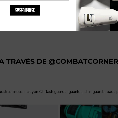
$
269.400
SUSCRIBIRSE
 A TRAVÉS DE @COMBATCORNE
stras líneas incluyen GI, Rash guards, guantes, shin guards, pads pa