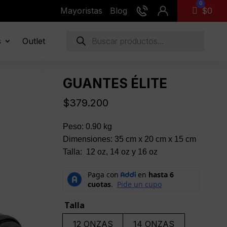
0
Mayoristas
Blog
Carro
$
0
Búsqueda
s
Outlet
de
productos
GUANTES ÉLITE
$
379.200
Peso: 0.90 kg
Dimensiones: 35 cm x 20 cm x 15 cm
Talla: 12 oz, 14 oz y 16 oz
Talla
12 ONZAS
14 ONZAS