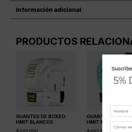
Información adicional
PRODUCTOS RELACION
Ag
Suscríbe
5% 
GUANTES DE BOXEO
GUANTES DE BOX
HMIT BLANCOS
HMIT MINT
$
492.600
$
492.600