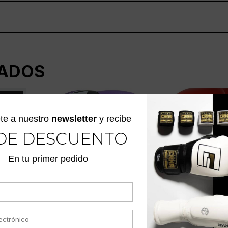
ADOS
otado
te a nuestro
newsletter
y recibe
DE DESCUENTO
En tu primer pedido
EO
GUANTES C2 TURBO
GUANTES DE 
CON XTRAFRESH
HMIT CHAMPI
MORADO/ROSADO
$
537.900