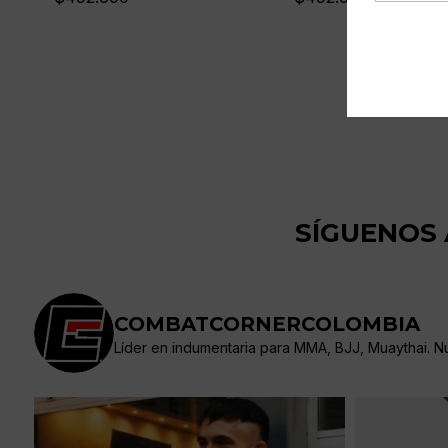
SÍGUENOS
COMBATCORNERCOLOMBIA
Líder en indumentaria para MMA, BJJ, Muaythai. Nue