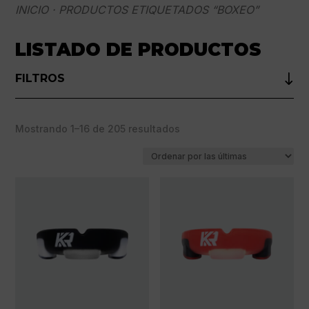
INICIO
· PRODUCTOS ETIQUETADOS “BOXEO”
LISTADO DE PRODUCTOS
FILTROS
Ordenado
Mostrando 1–16 de 205 resultados
por
los
últimos