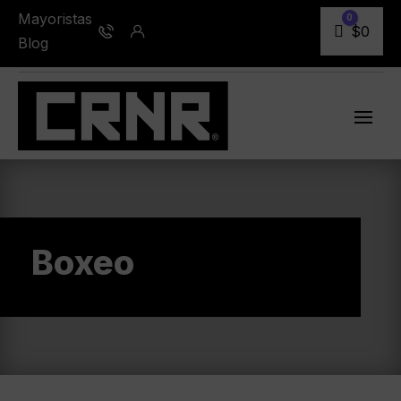
Mayoristas
0
Carro
$
0
Blog
Boxeo