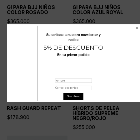
GI PARA BJJ NIÑOS
GI PARA BJJ NIÑOS
COLOR ROSADO
COLOR AZUL ROYAL
$
365.000
$
365.000
Suscríbete a nuestro
newsletter
y
recibe
5% DE DESCUENTO
En tu primer pedido
Suscribirse
RASH GUARD REPEAT
SHORTS DE PELEA
HÍBRIDO SUPREME
$
178.900
NEGRO/ROJO
$
255.000