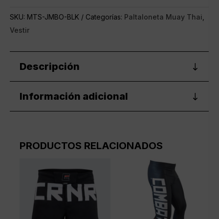
Muay
SKU:
MTS-JMBO-BLK
Categorías:
Paltaloneta Muay Thai
,
Thai
Vestir
Negro
Crush
cantidad
Descripción
Información adicional
PRODUCTOS RELACIONADOS