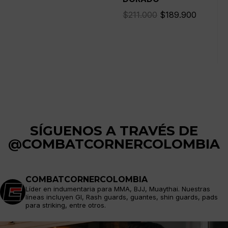
precio
precio
El
El
$
211.000
$
189.900
original
actual
precio
precio
era:
es:
original
actual
$121.300.
$115.200.
era:
es:
$211.000.
$189.90
SÍGUENOS A TRAVÉS DE
@COMBATCORNERCOLOMBIA
COMBATCORNERCOLOMBIA
Líder en indumentaria para MMA, BJJ, Muaythai. Nuestras
líneas incluyen GI, Rash guards, guantes, shin guards, pads
para striking, entre otros.