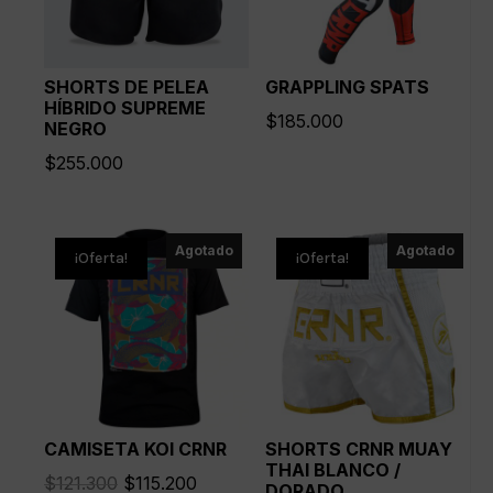
SHORTS DE PELEA
GRAPPLING SPATS
HÍBRIDO SUPREME
$
185.000
NEGRO
$
255.000
Agotado
Agotado
¡Oferta!
¡Oferta!
CAMISETA KOI CRNR
SHORTS CRNR MUAY
THAI BLANCO /
El
El
$
121.300
$
115.200
DORADO