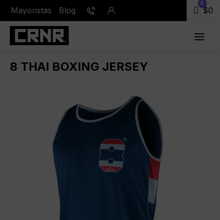
0
Mayoristas
Blog
Carr
$
0
8 THAI BOXING JERSEY