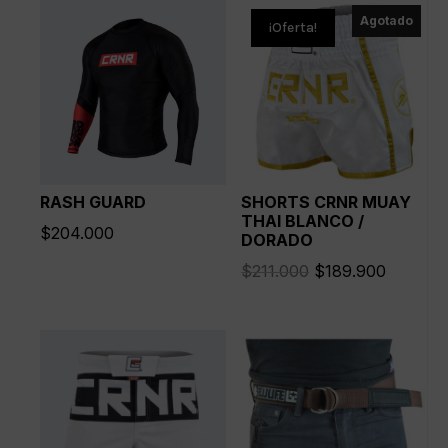
Agotado
¡Oferta!
RASH GUARD
SHORTS CRNR MUAY
THAI BLANCO /
$
204.000
DORADO
El
El
$
211.000
$
189.900
precio
precio
original
actual
era:
es:
$211.000.
$189.90