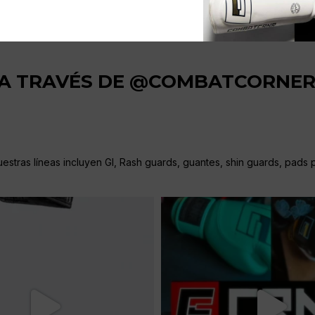
 A TRAVÉS DE @COMBATCORNE
stras líneas incluyen GI, Rash guards, guantes, shin guards, pads pa