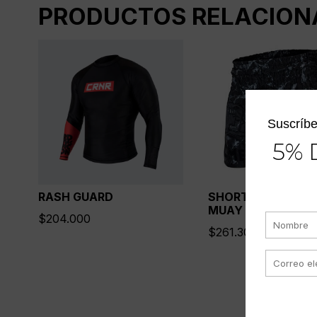
PRODUCTOS RELACION
Suscríbe
5% 
RASH GUARD
SHORTS JUMBO D
MUAY THAI GRIS 
$
204.000
$
261.300