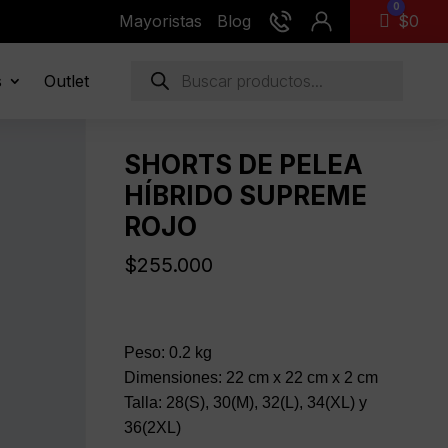
0
Mayoristas
Blog
Carro
$
0
Búsqueda
s
Outlet
de
productos
SHORTS DE PELEA
HÍBRIDO SUPREME
ROJO
$
255.000
Peso: 0.2 kg
Dimensiones: 22 cm x 22 cm x 2 cm
Talla: 28(S), 30(M), 32(L), 34(XL) y
36(2XL)