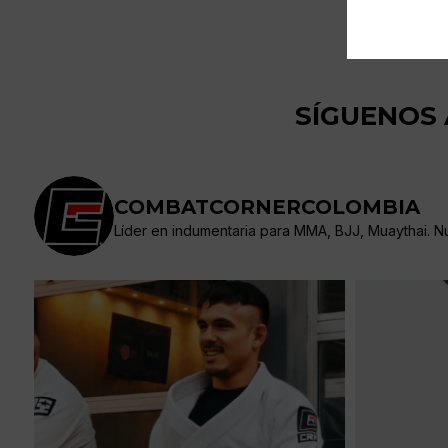
SÍGUENOS
COMBATCORNERCOLOMBIA
Líder en indumentaria para MMA, BJJ, Muaythai. Nue