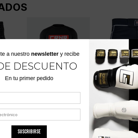
ADOS
te a nuestro
newsletter
y recibe
DE DESCUENTO
En tu primer pedido
E
RASH GUARD PUNCH
SHORTS DE C
CRUSH
AND CHOKE
PRO MMA CO
CORNER
$
178.900
$
238.600
SUSCRIBIRSE