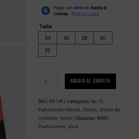
Talla
34
36
28
30
32
Shorts
AÑADIR AL CARRITO
de
Pelea
SKU:
FS-1-R
Categorías:
No Gi
,
Híbrido
Paltaloneta Híbrida
,
Shorts
,
Shorts de
Supreme
combate
,
Vestir
Etiquetas:
MMA
,
Rojo
Pantaloneta
,
short
cantidad