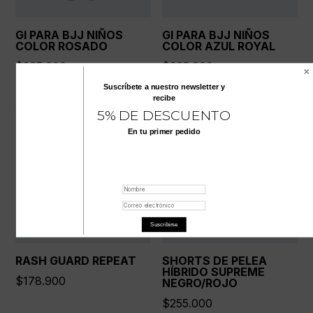
GI PARA BJJ NIÑOS
GI PARA BJJ NIÑOS
COLOR ROSADO
COLOR AZUL ROYAL
$
365.000
$
365.000
Suscríbete a nuestro
newsletter
y
recibe
5% DE DESCUENTO
En tu primer pedido
Suscribirse
RASH GUARD REPEAT
SHORTS DE PELEA
HÍBRIDO SUPREME
$
178.900
NEGRO/ROJO
$
255.000