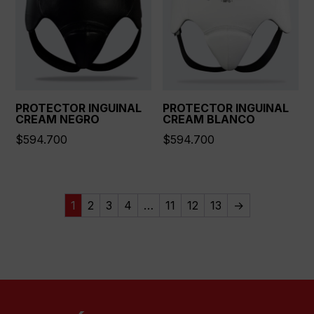
PROTECTOR INGUINAL
PROTECTOR INGUINAL
CREAM NEGRO
CREAM BLANCO
$
594.700
$
594.700
1
2
3
4
…
11
12
13
→