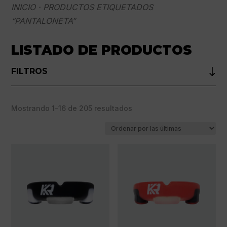
INICIO
· PRODUCTOS ETIQUETADOS
“PANTALONETA”
LISTADO DE PRODUCTOS
FILTROS
Ordenado
Mostrando 1–16 de 205 resultados
por
los
últimos