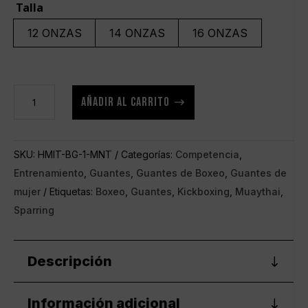
Talla
12 ONZAS
14 ONZAS
16 ONZAS
Guantes
AÑADIR AL CARRITO
de
boxeo
HMIT
SKU:
HMIT-BG-1-MNT
Categorías:
Competencia
,
Mint
Entrenamiento
,
Guantes
,
Guantes de Boxeo
,
Guantes de
cantidad
mujer
Etiquetas:
Boxeo
,
Guantes
,
Kickboxing
,
Muaythai
,
Sparring
Descripción
Información adicional