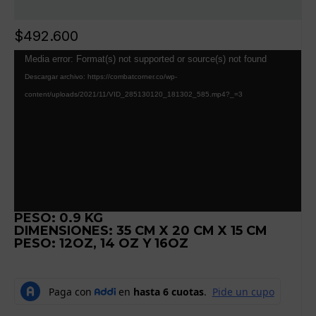
$
492.600
Reproductor
Media error: Format(s) not supported or source(s) not found
de
Descargar archivo: https://combatcorner.co/wp-
vídeo
content/uploads/2021/11/VID_285130120_181302_585.mp4?_=3
PESO: 0.9 KG
DIMENSIONES: 35 CM X 20 CM X 15 CM
PESO: 12OZ, 14 OZ Y 16OZ