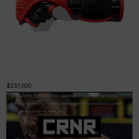
$
251.100
Reproductor
Media error: Format(s) not supported or source(s) not found
de
Descargar archivo: https://combatcorner.co/wp-content/uploads/2021/11/MMA-
vídeo
Sparr-Training-Gloves-M0.mp4?_=3