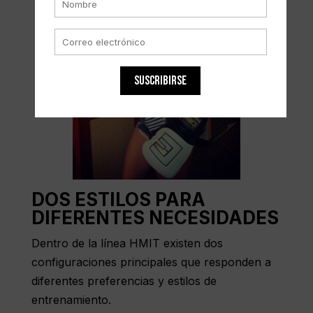
SUSCRIBIRSE
DOS ESTILOS PARA
DIFERENTES NECESIDADES
Dentro de la línea HMIT existen dos
configuraciones principales que responden a
diferentes preferencias y estilos de
entrenamiento.