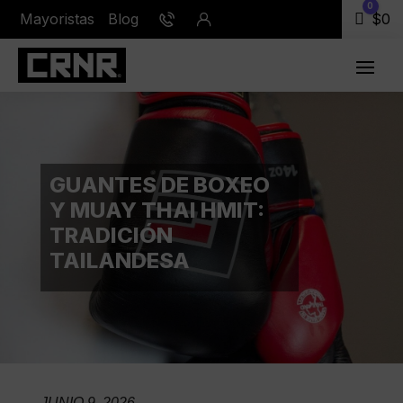
0
Mayoristas
Blog
Carr
$
0
GUANTES DE BOXEO
Y MUAY THAI HMIT:
TRADICIÓN
TAILANDESA
JUNIO 9, 2026