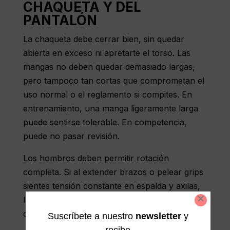
CHAQUETA Y DEL
PANTALÓN
La chaqueta debe cerrar bien, sin quedar
abierta en exceso ni apretarte el torso. Las
mangas no deben quedar demasiado largas,
pero tampoco tan cortas que comprometan el
uso normal o el reglamento si compites. En
entrenamiento, una manga ligeramente larga
puede sentirse tolerable.
En competencia
,
puede no pasar revisión.
Los hombros deben permitir rotación
completa. Si al extender brazos o pelear grips
sientes tensión constante en espalda y axilas,
la talla va corta o el corte no se adapta a tu
cuerpo. Ese gi no te va a dar buena vida útil.
Suscríbete a nuestro
newsletter
y
recibe