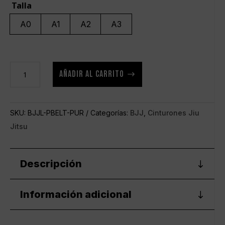
Talla
A0
A1
A2
A3
Cinturón
AÑADIR AL CARRITO
BJJ
Life
línea
SKU:
BJJL-PBELT-PUR
Categorías:
BJJ
,
Cinturones Jiu
perla
Jitsu
morado
cantidad
Descripción
Información adicional