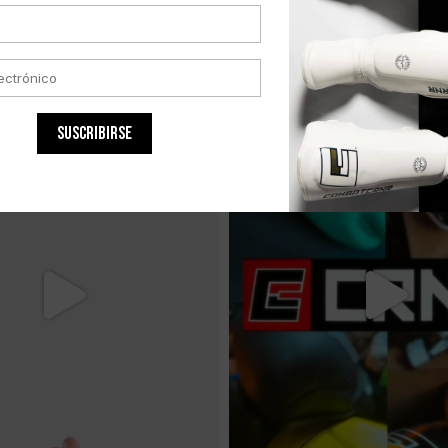
stras líneas incluyen GI, Rash guards, guantes, shin guards, pads pa
SUSCRIBIRSE