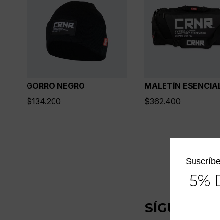
GORRO NEGRO
MALETÍN ESENCIA
$
134.200
$
362.400
Suscríbe
5% 
SÍGUENOS