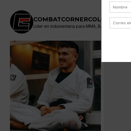
COMBATCORNERCOLOMBIA
Líder en indumentaria para MMA, BJJ, Muaythai. Nue