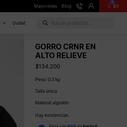
0
Mayoristas
Blog
Carro
$
0
Búsqueda
s
Outlet
de
productos
GORRO CRNR EN
ALTO RELIEVE
$
134.200
Peso: 0.3 kg
Talla única
Material algodón
Hay existencias