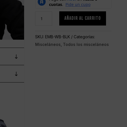
GORRO
AÑADIR AL CARRITO
CRNR
EN
SKU:
EMB-WB-BLK
Categorías:
ALTO
Misceláneos
,
Todos los misceláneos
RELIEVE
cantidad