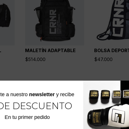
L
MALETÍN ADAPTABLE
BOLSA DEPOR
$
514.000
$
47.000
te a nuestro
newsletter
y recibe
DE DESCUENTO
En tu primer pedido
 A TRAVÉS DE @COMBATCORNE