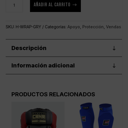
Vendas
AÑADIR AL CARRITO
de
boxeo
de
SKU:
H-WRAP-GRY
Categorías:
Apoyo
,
Protección
,
Vendas
4.6
metros
gris
Descripción
cantidad
Información adicional
PRODUCTOS RELACIONADOS