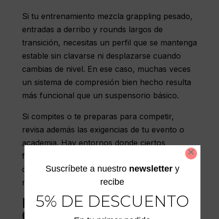
Si tu entrenamiento mezcla
grappling pesado
,
entradas a derribo y rounds largos de
transición, necesitas un perfil que se mantenga
estable sin clavarse ni desplazarse cuando
cambias de nivel. En ese caso, muchas veces
un sistema de compresión bien hecho resulta
más funcional que un suspensorio básico.
Si compites o te preparas para competir,
revisa además las exigencias de tu evento o
academia. Hay entornos donde ciertos
formatos son más aceptados que otros. Mejor
Suscríbete a nuestro
newsletter
y
confirmarlo antes de comprar algo que luego
recibe
no vas a usar en los días importantes.
5% DE DESCUENTO
EL AJUSTE CORRECTO
CAMBIA TODO