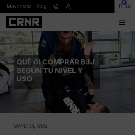
0
Mayoristas
Blog
Carr
$
0
QUÉ GI COMPRAR BJJ
SEGÚN TU NIVEL Y
USO
MAYO 28, 2026