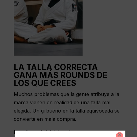
LA TALLA CORRECTA
GANA MÁS ROUNDS DE
LOS QUE CREES
Muchos problemas que la gente atribuye a la
marca vienen en realidad de una talla mal
elegida. Un gi bueno en la talla equivocada se
convierte en mala compra.
La referencia inicial suele ser tu peso y