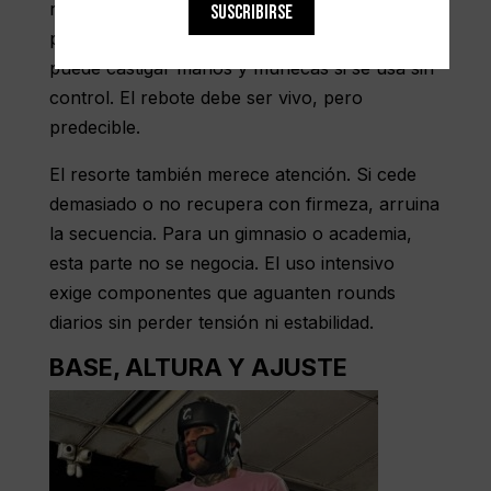
respuesta. Un material demasiado blando
SUSCRIBIRSE
puede sentirse muerto. Uno demasiado duro
puede castigar
manos y muñecas
si se usa sin
control. El rebote debe ser vivo, pero
predecible.
El resorte también merece atención. Si cede
demasiado o no recupera con firmeza, arruina
la secuencia. Para un gimnasio o academia,
esta parte no se negocia. El uso intensivo
exige componentes que aguanten rounds
diarios sin perder tensión ni estabilidad.
BASE, ALTURA Y AJUSTE