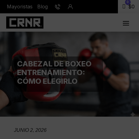
0
Mayoristas
Blog
Carr
$
0
CABEZAL DE BOXEO
ENTRENAMIENTO:
CÓMO ELEGIRLO
JUNIO 2, 2026