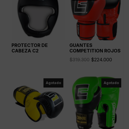
PROTECTOR DE
GUANTES
CABEZA C2
COMPETITION ROJOS
El
El
$
319.300
$
224.000
precio
precio
original
actual
era:
es:
Agotado
Agotado
$319.300.
$224.0