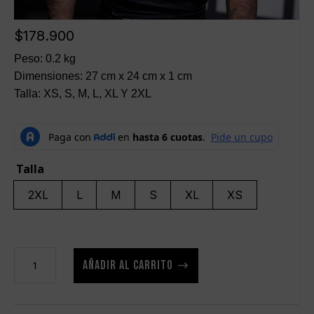
$
178.900
Peso: 0.2 kg
Dimensiones: 27 cm x 24 cm x 1 cm
Talla: XS, S, M, L, XL Y 2XL
Talla
2XL
L
M
S
XL
XS
Rash
AÑADIR AL CARRITO
Guard
Japan
cantidad