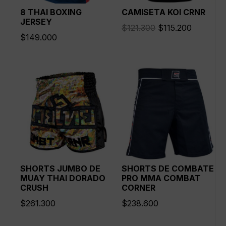
8 THAI BOXING
CAMISETA KOI CRNR
JERSEY
El
El
$
121.300
$
115.200
$
149.000
precio
precio
original
actual
era:
es:
$121.300.
$115.200
SHORTS JUMBO DE
SHORTS DE COMBATE
MUAY THAI DORADO
PRO MMA COMBAT
CRUSH
CORNER
$
261.300
$
238.600