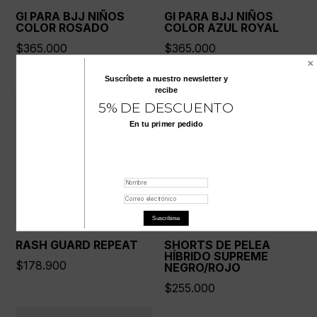
GI PARA BJJ NIÑOS
GI PARA BJJ NIÑOS
COLOR ROSADO
COLOR AZUL ROYAL
$
365.000
$
365.000
Suscríbete a nuestro
newsletter
y
recibe
5% DE DESCUENTO
En tu primer pedido
Suscribirse
RASH GUARD REPEAT
SHORTS DE PELEA
HÍBRIDO SUPREME
$
178.900
NEGRO/ROJO
$
255.000