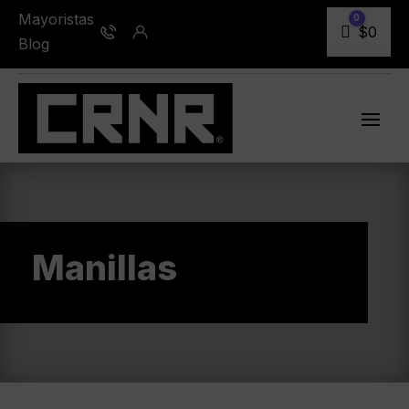
Mayoristas
0
Carro
$
0
Blog
Manillas