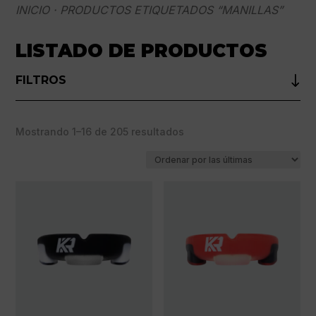
INICIO
· PRODUCTOS ETIQUETADOS “MANILLAS”
LISTADO DE PRODUCTOS
FILTROS
Ordenado
Mostrando 1–16 de 205 resultados
por
los
últimos