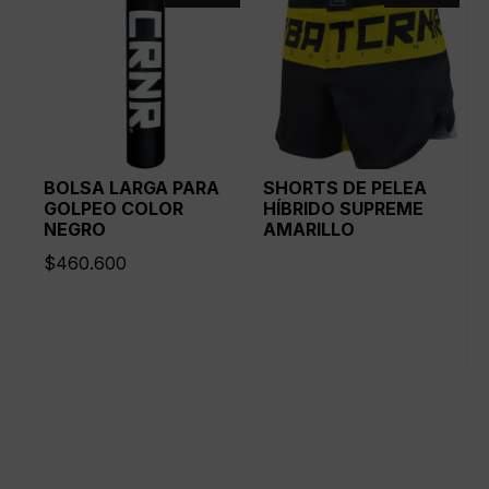
$319.300.
$224.0
BOLSA LARGA PARA
SHORTS DE PELEA
GOLPEO COLOR
HÍBRIDO SUPREME
NEGRO
AMARILLO
$
460.600