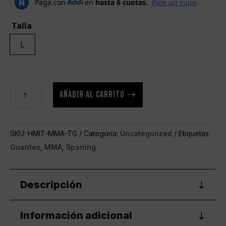
Talla
L
Guantes
AÑADIR AL CARRITO
HMIT
Para
MMA
SKU:
HMIT-MMA-TG
Categoría:
Uncategorized
Etiquetas:
Amarillos
Guantes
,
MMA
,
Sparring
cantidad
Descripción
Información adicional