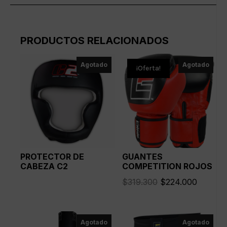
PRODUCTOS RELACIONADOS
Agotado
Agotado
¡Oferta!
PROTECTOR DE
GUANTES
CABEZA C2
COMPETITION ROJOS
El
El
$
319.300
$
224.000
precio
precio
original
actual
era:
es:
Agotado
Agotado